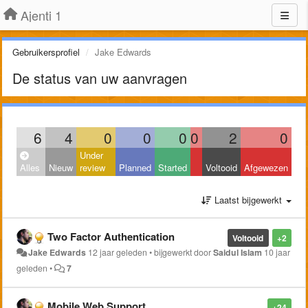
Ajenti 1
Gebruikersprofiel
Jake Edwards
De status van uw aanvragen
6
4
0
0
0
0
2
0
Under
Alles
Nieuw
review
Planned
Started
Voltooid
Afgewezen
Laatst bijgewerkt
Two Factor Authentication
Voltooid
+2
Jake Edwards
12 jaar geleden
•
bijgewerkt door
Saidul Islam
10 jaar
geleden
•
7
Mobile Web Support
+24