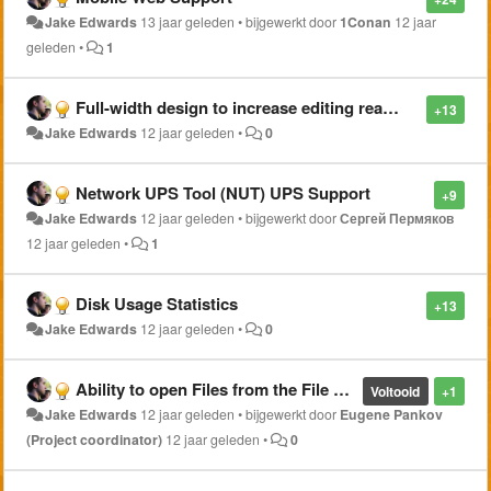
Jake Edwards
13 jaar geleden
•
bijgewerkt door
1Conan
12 jaar
geleden
•
1
Full-width design to increase editing real estate
+13
Jake Edwards
12 jaar geleden
•
0
Network UPS Tool (NUT) UPS Support
+9
Jake Edwards
12 jaar geleden
•
bijgewerkt door
Сергей Пермяков
12 jaar geleden
•
1
Disk Usage Statistics
+13
Jake Edwards
12 jaar geleden
•
0
Ability to open Files from the File Manager in Notepad module
Voltooid
+1
Jake Edwards
12 jaar geleden
•
bijgewerkt door
Eugene Pankov
(Project coordinator)
12 jaar geleden
•
0