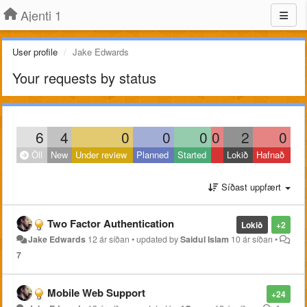
Ajenti 1
User profile
Jake Edwards
Your requests by status
6
4
0
0
0
0
2
0
Öll
New
Under review
Planned
Started
Lokið
Hafnað
Síðast uppfært
Two Factor Authentication
Lokið
+2
Jake Edwards
12 ár síðan
•
updated by
Saidul Islam
10 ár síðan
•
7
Mobile Web Support
+24