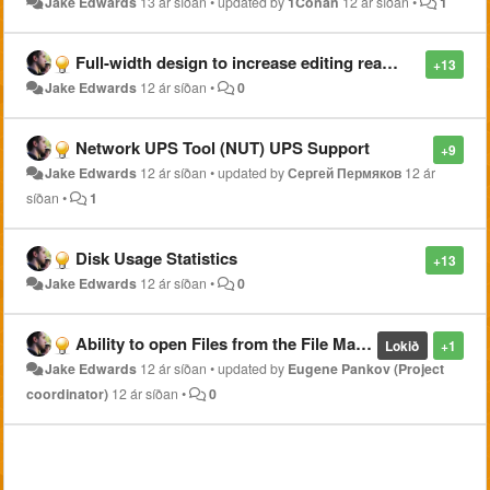
Jake Edwards
13 ár síðan
•
updated by
1Conan
12 ár síðan
•
1
Full-width design to increase editing real estate
+13
Jake Edwards
12 ár síðan
•
0
Network UPS Tool (NUT) UPS Support
+9
Jake Edwards
12 ár síðan
•
updated by
Сергей Пермяков
12 ár
síðan
•
1
Disk Usage Statistics
+13
Jake Edwards
12 ár síðan
•
0
Ability to open Files from the File Manager in Notepad module
Lokið
+1
Jake Edwards
12 ár síðan
•
updated by
Eugene Pankov (Project
coordinator)
12 ár síðan
•
0