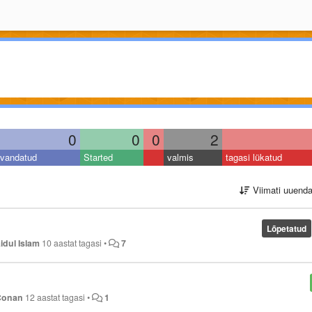
0
0
0
2
vandatud
Started
valmis
tagasi lükatud
Viimati uuend
Lõpetatud
idul Islam
10 aastat tagasi
•
7
Conan
12 aastat tagasi
•
1