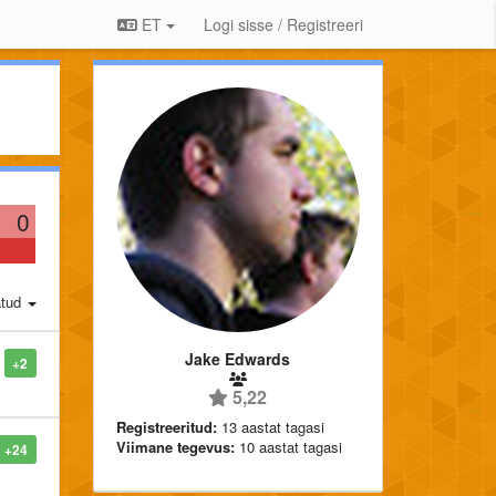
ET
Logi sisse / Registreeri
0
atud
Jake Edwards
+2
5,22
Registreeritud:
13 aastat tagasi
Viimane tegevus:
10 aastat tagasi
+24