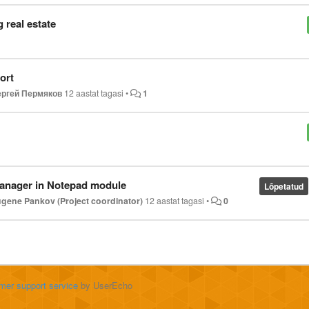
g real estate
ort
ергей Пермяков
12 aastat tagasi
•
1
 Manager in Notepad module
Lõpetatud
gene Pankov (Project coordinator)
12 aastat tagasi
•
0
mer support service
by UserEcho