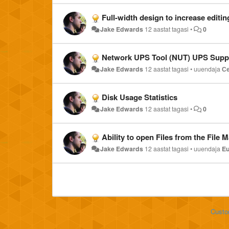
Full-width design to increase editin
Jake Edwards
12 aastat tagasi
•
0
Network UPS Tool (NUT) UPS Supp
Jake Edwards
12 aastat tagasi
•
uuendaja
С
Disk Usage Statistics
Jake Edwards
12 aastat tagasi
•
0
Ability to open Files from the File
Jake Edwards
12 aastat tagasi
•
uuendaja
Eu
Custo