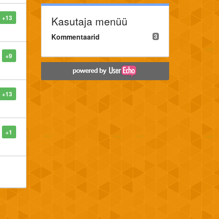
+13
Kasutaja menüü
Kommentaarid
3
+9
+13
+1