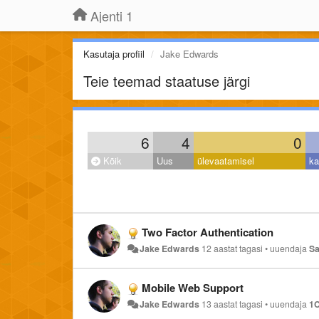
Ajenti 1
Kasutaja profiil
Jake Edwards
Teie teemad staatuse järgi
6
4
0
Kõik
Uus
ülevaatamisel
ka
Two Factor Authentication
Jake Edwards
12 aastat tagasi
•
uuendaja
Sa
Mobile Web Support
Jake Edwards
13 aastat tagasi
•
uuendaja
1