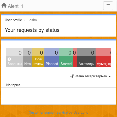
Ajenti 1
User profile
Josho
Your requests by status
0
0
0
0
0
0
0
0
Under
Барлығы
New
review
Planned
Started
Аяқталды
Ауытқыды
Жаңа өзгерістермен
No topics
Customer support service
by UserEcho