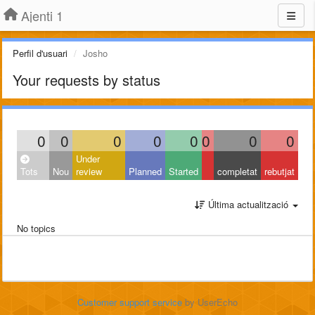
Ajenti 1
Perfil d'usuari
Josho
Your requests by status
0
0
0
0
0
0
0
0
Under
Tots
Nou
review
Planned
Started
completat
rebutjat
Última actualització
No topics
Customer support service
by UserEcho