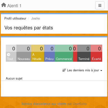
Ajenti 1
Profil utilisateur
Josho
Vos requêtes par états
0
0
0
0
0
0
0
0
À
Tout
Nouveau
l'étude
Prévu
Commencé
Terminé
Écarté
Les derniers mis à jour
Aucun sujet
Service d'assistance aux clients
par UserEcho