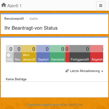
Ajenti 1
Benutzerprofil
Josho
Ihr Beantragt-von Status
0
0
0
0
0
0
0
0
Wird
Alle
Neu
überprüft
Geplant
Gestartet
Fertiggestellt
Abgelehnt
Letzte Aktualisierung
Keine Beiträge
Customer support service
by UserEcho