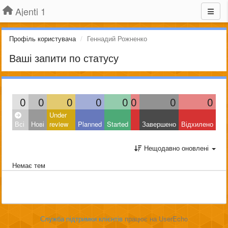
Ajenti 1
Профіль користувача
Геннадий Рожненко
Ваші запити по статусу
0
0
0
0
0
0
0
0
Under
Всі
Нові
review
Planned
Started
Завершено
Відхилено
Нещодавно оновлені
Немає тем
Служба підтримки клієнтів
працює на UserEcho