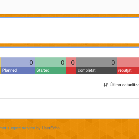
0
0
0
0
Planned
Started
completat
rebutjat
Última actualitz
mer support service
by UserEcho