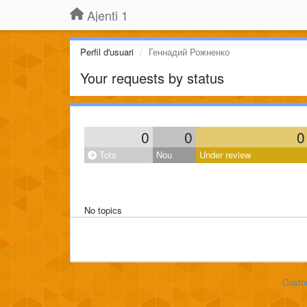
Ajenti 1
Perfil d'usuari
Геннадий Рожненко
Your requests by status
0
0
0
Tots
Nou
Under review
No topics
Custo