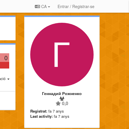
CA
Entrar / Registrar-se
0
ació
Геннадий Рожненко
0,0
Registrat:
fa 7 anys
Last activity:
fa 7 anys