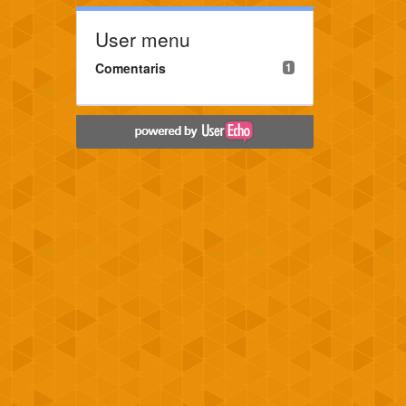
User menu
Comentaris
1