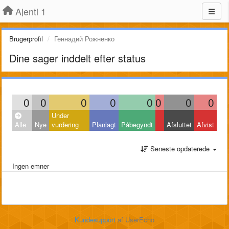
Ajenti 1
Brugerprofil
Геннадий Рожненко
Dine sager inddelt efter status
0
0
0
0
0
0
0
0
Under
Alle
Nye
vurdering
Planlagt
Påbegyndt
Afsluttet
Afvist
Seneste opdaterede
Ingen emner
Kundesupport
af UserEcho