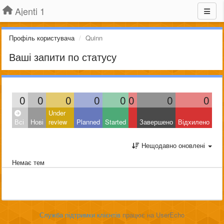
Ajenti 1
Профіль користувача
Quinn
Ваші запити по статусу
0
0
0
0
0
0
0
0
Under
Всі
Нові
review
Planned
Started
Завершено
Відхилено
Нещодавно оновлені
Немає тем
Служба підтримки клієнтів
працює на UserEcho