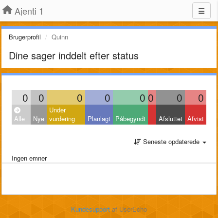
Ajenti 1
Brugerprofil
Quinn
Dine sager inddelt efter status
0
0
0
0
0
0
0
0
Under
Alle
Nye
vurdering
Planlagt
Påbegyndt
Afsluttet
Afvist
Seneste opdaterede
Ingen emner
Kundesupport
af UserEcho