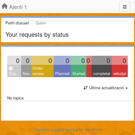
Ajenti 1
Perfil d'usuari
Quinn
Your requests by status
0
0
0
0
0
0
0
0
Under
Tots
Nou
review
Planned
Started
completat
rebutjat
Última actualització
No topics
Customer support service
by UserEcho