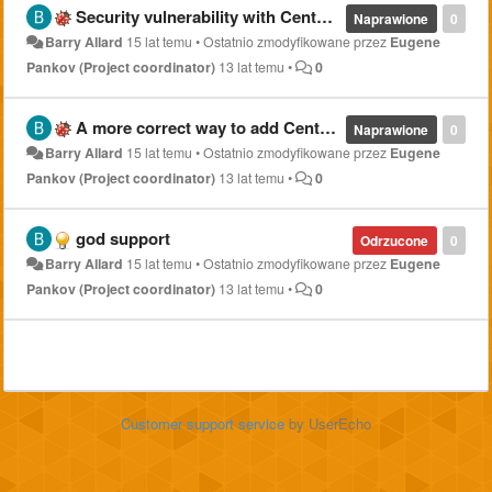
Security vulnerability with CentOS RPMs.
Naprawione
0
Barry Allard
15 lat temu
•
Ostatnio zmodyfikowane przez
Eugene
Pankov (Project coordinator)
13 lat temu
•
0
A more correct way to add CentOS repo.
Naprawione
0
Barry Allard
15 lat temu
•
Ostatnio zmodyfikowane przez
Eugene
Pankov (Project coordinator)
13 lat temu
•
0
god support
Odrzucone
0
Barry Allard
15 lat temu
•
Ostatnio zmodyfikowane przez
Eugene
Pankov (Project coordinator)
13 lat temu
•
0
Customer support service
by UserEcho