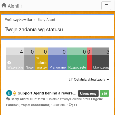
Ajenti 1
Profil użytkownika
Barry Allard
Twoje zadania wg statusu
4
0
0
0
0
0
3
w
trakcie
Wszystkie
Nowy
analizy
Planowane
Rozpoczęte
Ukończony
O
Ostatnia aktualizacja
Support Ajenti behind a reverse proxy
Ukończony
+19
Barry Allard
15 lat temu
•
Ostatnio zmodyfikowane przez
Eugene
Pankov (Project coordinator)
13 lat temu
•
11