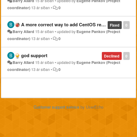
Barry Allard
15 ár síðan
•
updated by
Eugene Pankov (Project
coordinator)
13 ár síðan
•
0
A more correct way to add CentOS repo.
Fixed
0
Barry Allard
15 ár síðan
•
updated by
Eugene Pankov (Project
coordinator)
13 ár síðan
•
0
god support
Declined
0
Barry Allard
15 ár síðan
•
updated by
Eugene Pankov (Project
coordinator)
13 ár síðan
•
0
Customer support service
by UserEcho