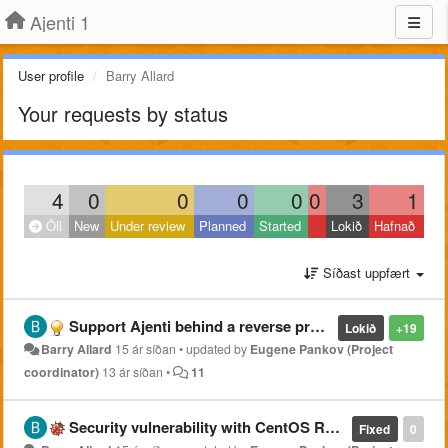
Ajenti 1
User profile
Barry Allard
Your requests by status
4
0
0
0
0
0
3
1
Öll
New
Under review
Planned
Started
Lokið
Hafnað
Síðast uppfært
Support Ajenti behind a reverse proxy
Lokið
+19
Barry Allard
15 ár síðan
•
updated by
Eugene Pankov (Project
coordinator)
13 ár síðan
•
11
Security vulnerability with CentOS RPMs.
Fixed
0