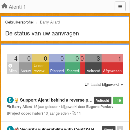
Ajenti 1
Gebruikersprofiel
Barry Allard
De status van uw aanvragen
4
0
0
0
0
0
3
1
Under
Alles
Nieuw
review
Planned
Started
Voltooid
Afgewezen
Laatst bijgewerkt
Support Ajenti behind a reverse proxy
Voltooid
+19
Barry Allard
15 jaar geleden
•
bijgewerkt door
Eugene Pankov
(Project coordinator)
13 jaar geleden
•
11
Security vulnerability with CentOS RPMs.
Fixed
0