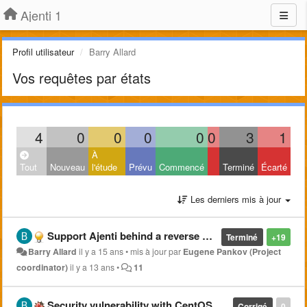
Ajenti 1
Profil utilisateur
Barry Allard
Vos requêtes par états
4
0
0
0
0
0
3
1
À
Tout
Nouveau
l'étude
Prévu
Commencé
Terminé
Écarté
Les derniers mis à jour
Support Ajenti behind a reverse proxy
Terminé
+19
Barry Allard
il y a 15 ans
•
mis à jour par
Eugene Pankov (Project
coordinator)
il y a 13 ans
•
11
Security vulnerability with CentOS RPMs.
Corrigé
0