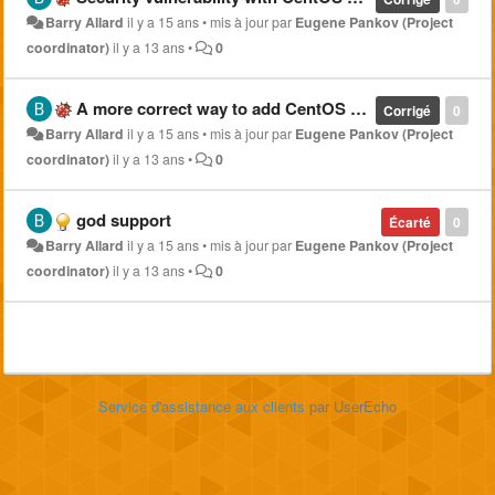
Barry Allard
il y a 15 ans
•
mis à jour par
Eugene Pankov (Project
coordinator)
il y a 13 ans
•
0
A more correct way to add CentOS repo.
Corrigé
0
Barry Allard
il y a 15 ans
•
mis à jour par
Eugene Pankov (Project
coordinator)
il y a 13 ans
•
0
god support
Écarté
0
Barry Allard
il y a 15 ans
•
mis à jour par
Eugene Pankov (Project
coordinator)
il y a 13 ans
•
0
Service d'assistance aux clients
par UserEcho