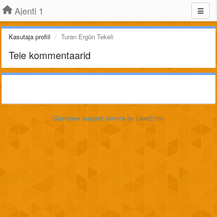
Ajenti 1
Kasutaja profiil
Turan Ergün Tekeli
Teie kommentaarid
Customer support service
by UserEcho