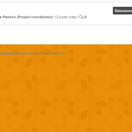
Виконано
 Pankov (Project coordinator)
13 років тому
•
0
тримки клієнтів
працює на UserEcho