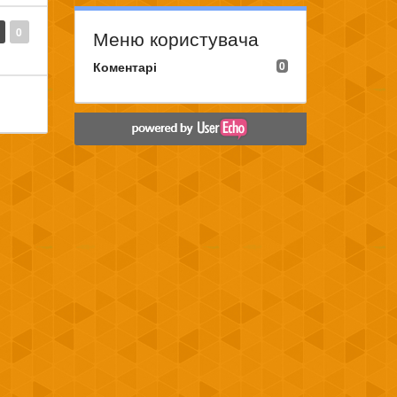
0
Меню користувача
Коментарі
0