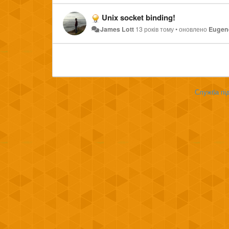
Unix socket binding!
James Lott
13 років тому
•
оновлено
Eugene
Служба під