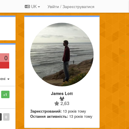
UK
Увійти / Зареєструватися
0
ені
James Lott
+1
2,63
Зареєстрований:
13 років тому
Остання активність:
13 років тому
0