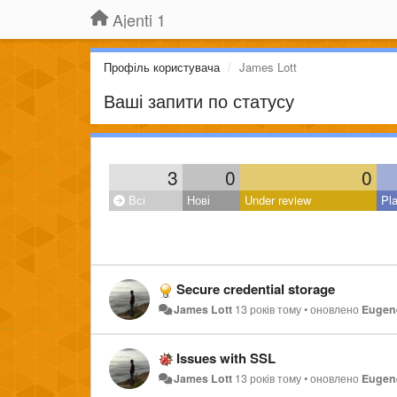
Ajenti 1
Профіль користувача
James Lott
Ваші запити по статусу
3
0
0
Всі
Нові
Under review
Pl
Secure credential storage
James Lott
13 років тому
•
оновлено
Eugene
Issues with SSL
James Lott
13 років тому
•
оновлено
Eugene