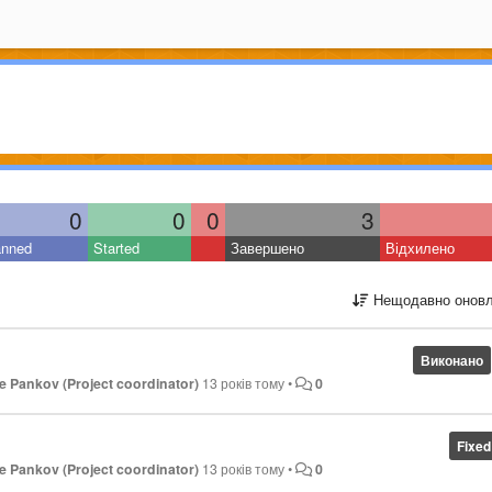
0
0
0
3
anned
Started
Завершено
Відхилено
Нещодавно оновл
Виконано
 Pankov (Project coordinator)
13 років тому
•
0
Fixed
 Pankov (Project coordinator)
13 років тому
•
0