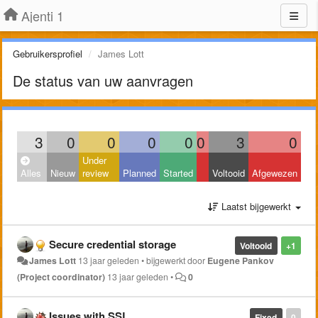
Ajenti 1
Gebruikersprofiel
James Lott
De status van uw aanvragen
3
0
0
0
0
0
3
0
Under
Alles
Nieuw
review
Planned
Started
Voltooid
Afgewezen
Laatst bijgewerkt
Secure credential storage
Voltooid
+1
James Lott
13 jaar geleden
•
bijgewerkt door
Eugene Pankov
(Project coordinator)
13 jaar geleden
•
0
Issues with SSL
Fixed
0