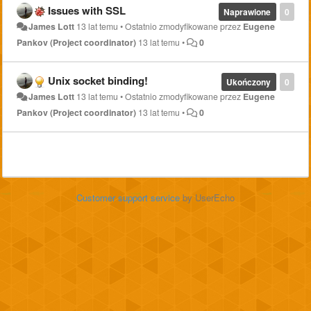
Issues with SSL
Naprawione
0
James Lott
13 lat temu
•
Ostatnio zmodyfikowane przez
Eugene
Pankov (Project coordinator)
13 lat temu
•
0
Unix socket binding!
Ukończony
0
James Lott
13 lat temu
•
Ostatnio zmodyfikowane przez
Eugene
Pankov (Project coordinator)
13 lat temu
•
0
Customer support service
by UserEcho