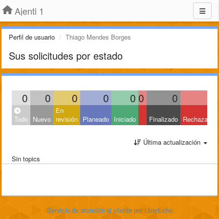
Ajenti 1
Perfil de usuario
Thiago Mendes Borges
Sus solicitudes por estado
0
0
0
0
0
0
0
0
En
Todo
Nuevo
revisión
Planeado
Iniciado
Finalizado
Rechazado
Última actualización
Sin topics
Servicio de atención al cliente
por UserEcho