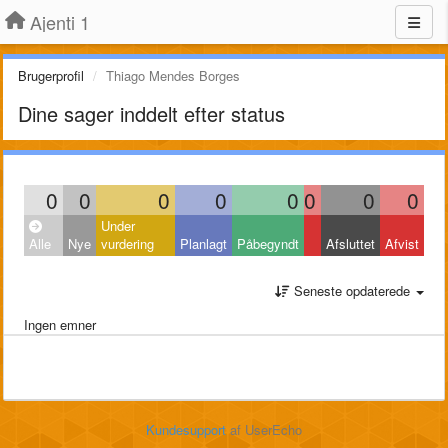
Ajenti 1
Brugerprofil
Thiago Mendes Borges
Dine sager inddelt efter status
0
0
0
0
0
0
0
0
Under
Alle
Nye
vurdering
Planlagt
Påbegyndt
Afsluttet
Afvist
Seneste opdaterede
Ingen emner
Kundesupport
af UserEcho