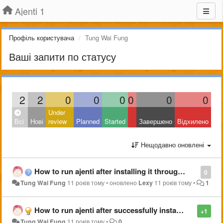
Ajenti 1
Профіль користувача
Tung Wai Fung
Ваші запити по статусу
2
2
0
0
0
0
0
0
Under
Всі
Нові
review
Planned
Started
Завершено
Відхилено
Нещодавно оновлені
How to run ajenti after installing it through "pip2 install ajenti" in arch linux?
0
Tung Wai Fung
11 років тому
•
оновлено
Lexy
11 років тому
•
1
How to run ajenti after successfully installing it through "pip2 install ajenti" in arch linux?
+1
Tung Wai Fung
11 років тому
•
0