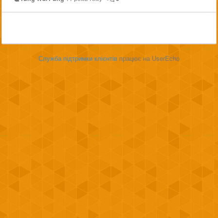
Служба підтримки клієнтів
працює на UserEcho