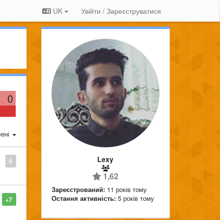
UK
Увійти / Зареєструватися
0
ені
Lexy
0
1,62
Зареєстрований:
11 років тому
Остання активність:
5 років тому
+7