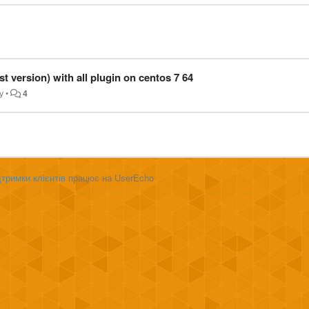
est version) with all plugin on centos 7 64
у
•
4
тримки клієнтів
працює на UserEcho