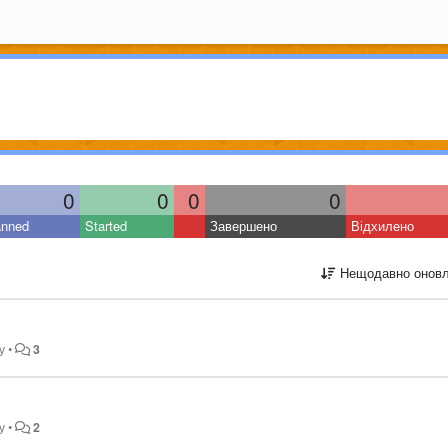
0
0
0
0
anned
Started
Завершено
Відхилено
Нещодавно оновл
у
•
3
у
•
2