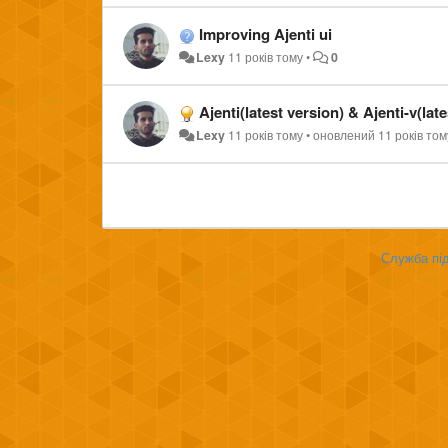
Improving Ajenti ui
Lexy
11 років тому
•
0
Ajenti(latest version) & Ajenti-v(lat
Lexy
11 років тому
•
оновлений
11 років том
Служба під