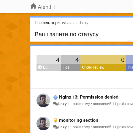
Ajenti 1
Профіль користувача
Lexy
Ваші запити по статусу
4
4
0
Всі
Нові
Under review
Pl
Nginx 13: Permission denied
Lexy
11 років тому
•
оновлений
11 років том
monitoring section
Lexy
11 років тому
•
оновлений
11 років том