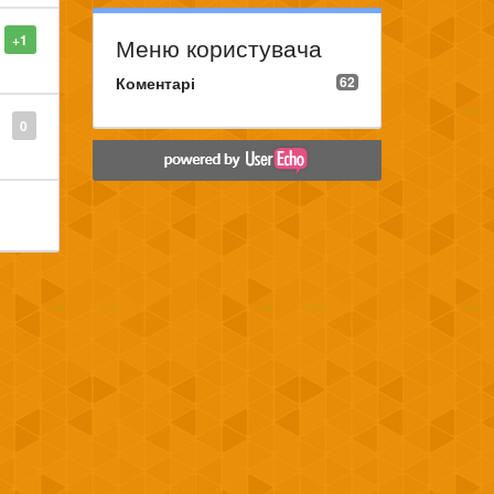
+1
Меню користувача
Коментарі
62
0