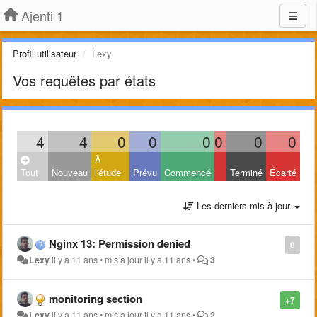
Ajenti 1
Profil utilisateur
Lexy
Vos requêtes par états
4
4
0
0
0
0
0
0
À
Tout
Nouveau
l'étude
Prévu
Commencé
Terminé
Écarté
Les derniers mis à jour
Nginx 13: Permission denied
0
Lexy
il y a 11 ans
•
mis à jour
il y a 11 ans
•
3
monitoring section
+7
Lexy
il y a 11 ans
•
mis à jour
il y a 11 ans
•
2