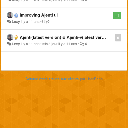
Improving Ajenti ui
+1
Lexy
il y a 11 ans
•
0
Ajenti(latest version) & Ajenti-v(latest version) with all plugin on centos 7 64
0
Lexy
il y a 11 ans
•
mis à jour
il y a 11 ans
•
4
Service d'assistance aux clients
par UserEcho