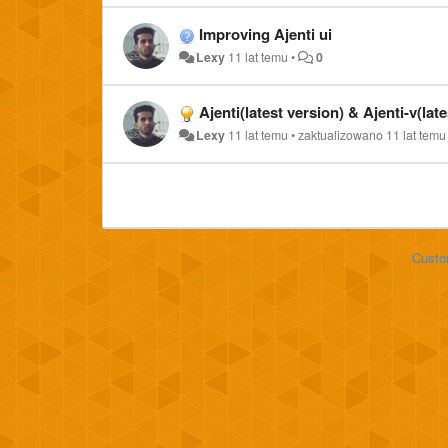
Improving Ajenti ui
Lexy
11 lat temu
•
0
Ajenti(latest version) & Ajenti-v(lat
Lexy
11 lat temu
•
zaktualizowano
11 lat temu
Custo