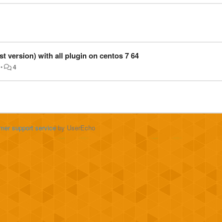
est version) with all plugin on centos 7 64
•
4
mer support service
by UserEcho