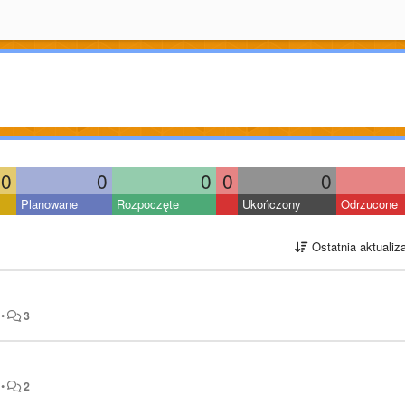
0
0
0
0
0
Planowane
Rozpoczęte
Ukończony
Odrzucone
Ostatnia aktualiz
•
3
•
2