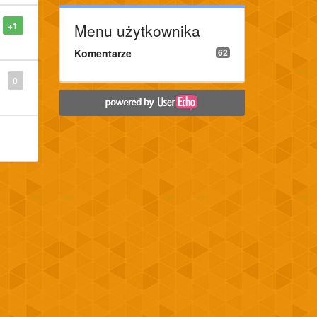
+1
Menu użytkownika
Komentarze
62
0