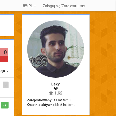
PL
Zaloguj się/Zarejestruj się
0
acja
Lexy
0
1,62
Zarejestrowany:
11 lat temu
Ostatnia aktywność:
5 lat temu
+7