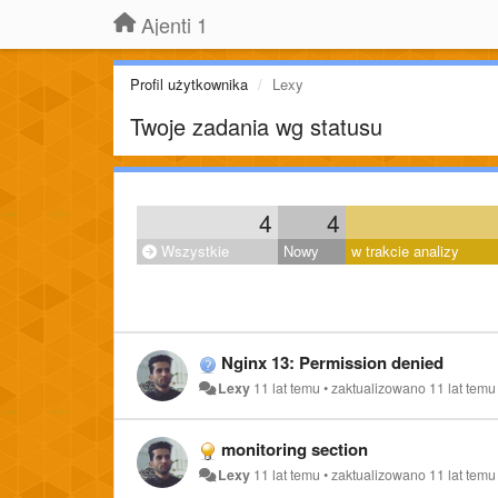
Ajenti 1
Profil użytkownika
Lexy
Twoje zadania wg statusu
4
4
Wszystkie
Nowy
w trakcie analizy
Nginx 13: Permission denied
Lexy
11 lat temu
•
zaktualizowano
11 lat temu
monitoring section
Lexy
11 lat temu
•
zaktualizowano
11 lat temu