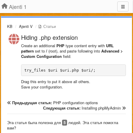
Ajenti 1
KB
Ajenti V
Статьи
Hiding .php extension
Create an additional
PHP
type content entry with
URL
pattern
set to
/
(root), and paste following into
Advanced >
Custom Configuration
field:
Drag this entry to put it above all others.
Save your configuration.
Предыдущая статья:
PHP configuration options
Следующая статья:
Installing phpMyAdmin
Эта статья была полезна для
5
людей. Эта статья помогла
вам?