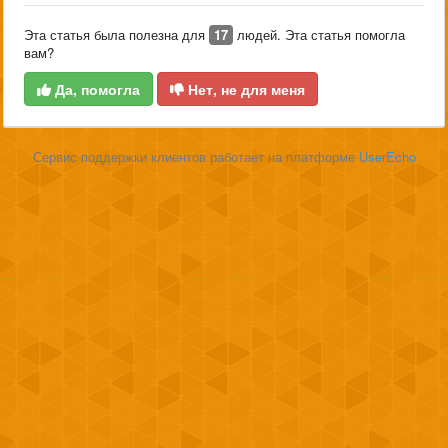
Эта статья была полезна для
17
людей. Эта статья помогла
вам?
Да, помогла
Нет, не для меня
Сервис поддержки клиентов работает на платформе
UserEcho