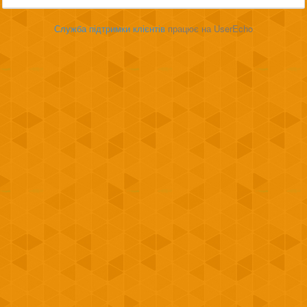
Служба підтримки клієнтів
працює на UserEcho