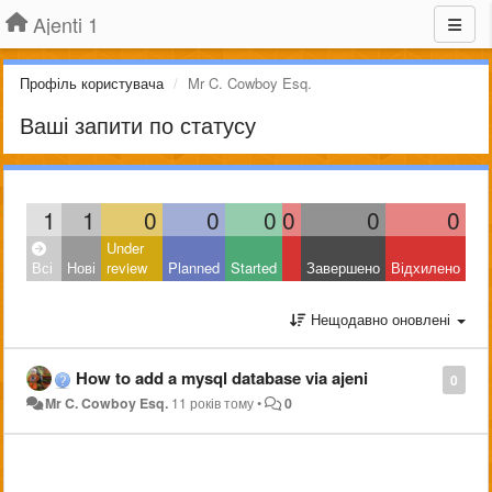
Ajenti 1
Профіль користувача
Mr C. Cowboy Esq.
Ваші запити по статусу
1
1
0
0
0
0
0
0
Under
Всі
Нові
review
Planned
Started
Завершено
Відхилено
Нещодавно оновлені
How to add a mysql database via ajeni
0
Mr C. Cowboy Esq.
11 років тому
•
0