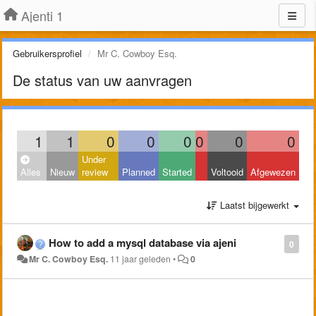
Ajenti 1
Gebruikersprofiel
Mr C. Cowboy Esq.
De status van uw aanvragen
1
1
0
0
0
0
0
0
Under
Alles
Nieuw
review
Planned
Started
Voltooid
Afgewezen
Laatst bijgewerkt
How to add a mysql database via ajeni
0
Mr C. Cowboy Esq.
11 jaar geleden
•
0