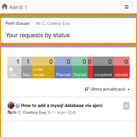
Ajenti 1
Perfil d'usuari
Mr C. Cowboy Esq.
Your requests by status
1
1
0
0
0
0
0
0
Under
Tots
Nou
review
Planned
Started
completat
rebutjat
Última actualització
How to add a mysql database via ajeni
0
Mr C. Cowboy Esq.
fa 11 anys
•
0