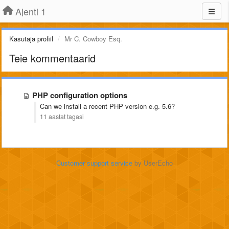
Ajenti 1
Kasutaja profiil
Mr C. Cowboy Esq.
Teie kommentaarid
PHP configuration options
Can we install a recent PHP version e.g. 5.6?
11 aastat tagasi
Customer support service
by UserEcho