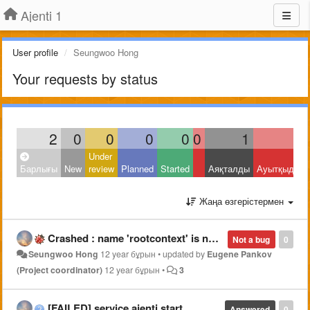
Ajenti 1
User profile
Seungwoo Hong
Your requests by status
2
0
0
0
0
0
1
1
Under
Барлығы
New
review
Planned
Started
Аяқталды
Ауытқыды
Жаңа өзгерістермен
Crashed : name 'rootcontext' is not defined
Not a bug
0
Seungwoo Hong
12 year бұрын
•
updated by
Eugene Pankov
(Project coordinator)
12 year бұрын
•
3
[FAILED] service ajenti start
Answered
0