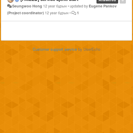
Seungwoo Hong
12 year бұрын
•
updated by
Eugene Pankov
(Project coordinator)
12 year бұрын
•
1
Customer support service
by UserEcho