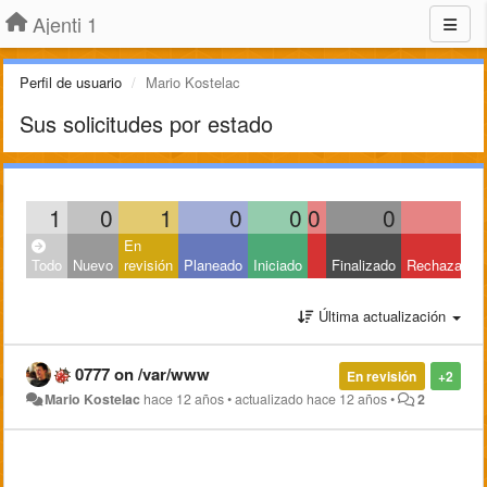
Ajenti 1
Perfil de usuario
Mario Kostelac
Sus solicitudes por estado
1
0
1
0
0
0
0
0
En
Todo
Nuevo
revisión
Planeado
Iniciado
Finalizado
Rechazado
Última actualización
0777 on /var/www
En revisión
+2
Mario Kostelac
hace 12 años
•
actualizado
hace 12 años
•
2