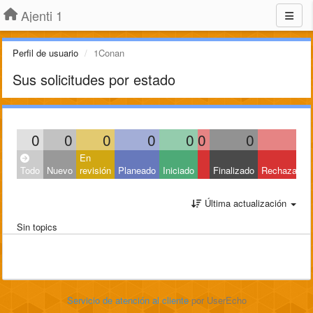
Ajenti 1
Perfil de usuario
1Conan
Sus solicitudes por estado
0
0
0
0
0
0
0
0
En
Todo
Nuevo
revisión
Planeado
Iniciado
Finalizado
Rechazado
Última actualización
Sin topics
Servicio de atención al cliente
por UserEcho