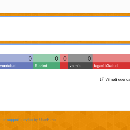
0
0
0
0
vandatud
Started
valmis
tagasi lükatud
Viimati uuend
mer support service
by UserEcho