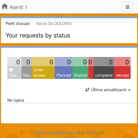
Ajenti 1
Perfil d'usuari
Nocte De DOLORIS
Your requests by status
0
0
0
0
0
0
0
0
Under
Tots
Nou
review
Planned
Started
completat
rebutjat
Última actualització
No topics
Customer support service
by UserEcho