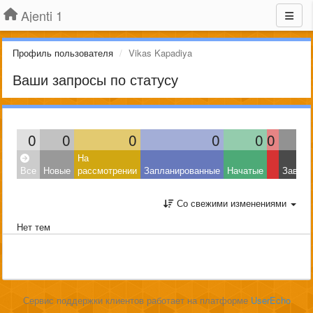
Ajenti 1
Профиль пользователя
Vikas Kapadiya
Ваши запросы по статусу
0
0
0
0
0
0
На
Все
Новые
рассмотрении
Запланированные
Начатые
Завер
Со свежими изменениями
Нет тем
Сервис поддержки клиентов работает на платформе
UserEcho