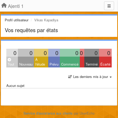
Ajenti 1
Profil utilisateur
Vikas Kapadiya
Vos requêtes par états
0
0
0
0
0
0
0
0
À
Tout
Nouveau
l'étude
Prévu
Commencé
Terminé
Écarté
Les derniers mis à jour
Aucun sujet
Service d'assistance aux clients
par UserEcho