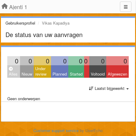
Ajenti 1
Gebruikersprofiel
Vikas Kapadiya
De status van uw aanvragen
0
0
0
0
0
0
0
0
Under
Alles
Nieuw
review
Planned
Started
Voltooid
Afgewezen
Laatst bijgewerkt
Geen onderwerpen
Customer support service
by UserEcho