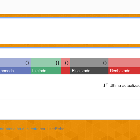
0
0
0
0
laneado
Iniciado
Finalizado
Rechazado
Última actualiza
 de atención al cliente
por UserEcho