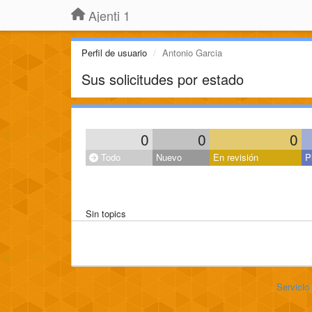
Ajenti 1
Perfil de usuario
Antonio Garcia
Sus solicitudes por estado
0
0
0
Todo
Nuevo
En revisión
P
Sin topics
Servicio