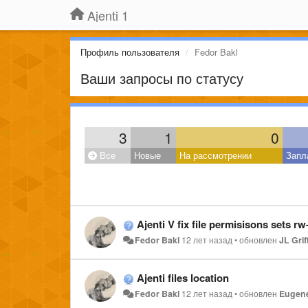
Ajenti 1
Профиль пользователя
Fedor Bakl
Ваши запросы по статусу
3
1
0
Все
Новые
На рассмотрении
Запл
Ajenti V fix file permisisons sets rw-
Fedor Bakl
12 лет назад
•
обновлен
JL Grif
Ajenti files location
Fedor Bakl
12 лет назад
•
обновлен
Eugene