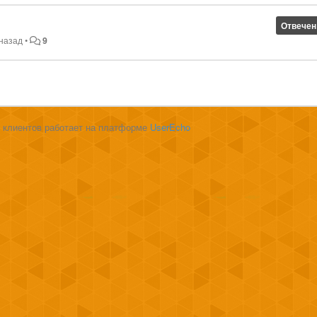
Отвечен
 назад
•
9
 клиентов работает на платформе
UserEcho