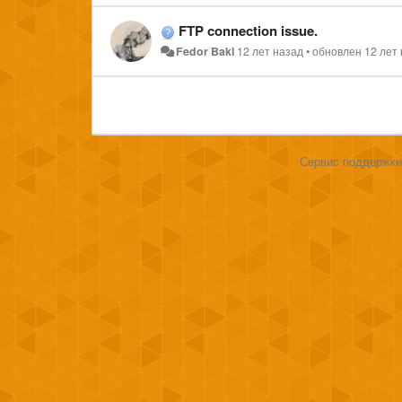
FTP connection issue.
Fedor Bakl
12 лет назад
•
обновлен
12 лет
Сервис поддержки