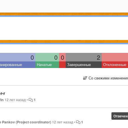
0
0
0
2
анированные
Начатые
Завершенные
Отклоненные
Со свежими изменени
r-r
fin
12 лет назад
•
1
Отвечен
 Pankov (Project coordinator)
12 лет назад
•
1