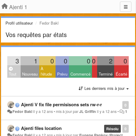
Ajenti 1
Profil utilisateur
Fedor Bakl
Vos requêtes par états
3
1
0
0
0
0
2
0
À
Tout
Nouveau
l'étude
Prévu
Commencé
Terminé
Écarté
Les derniers mis à jour
Ajenti V fix file permisisons sets rw-r-r
0
Fedor Bakl
il y a 12 ans
•
mis à jour par
JL Griffin
il y a 12 ans
•
1
Ajenti files location
Résolu
0
Fedor Bakl
il y a 12 ans
•
mis à jour par
Eugene Pankov (Project