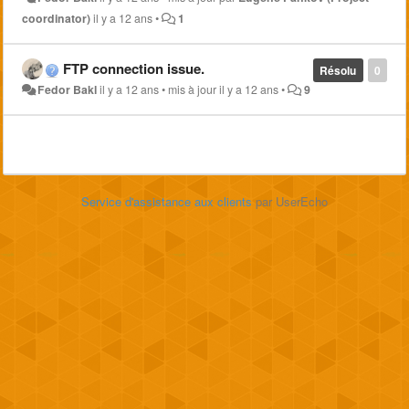
coordinator)
il y a 12 ans
•
1
FTP connection issue.
Résolu
0
Fedor Bakl
il y a 12 ans
•
mis à jour
il y a 12 ans
•
9
Service d'assistance aux clients
par UserEcho