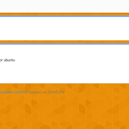
s or ubuntu
тримки клієнтів
працює на UserEcho