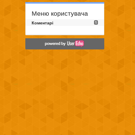
Меню користувача
Коментарі
1