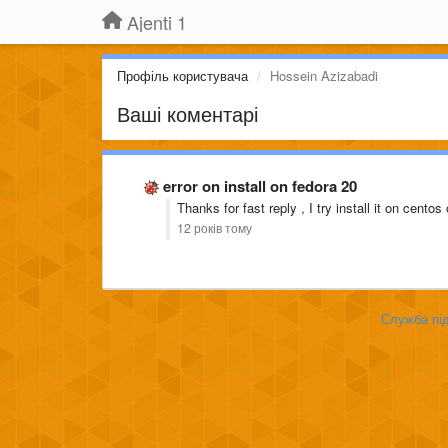
Ajenti 1
Профіль користувача
Hossein Azizabadi
Ваші коментарі
error on install on fedora 20
Thanks for fast reply , I try install it on cento
12 років тому
Служба під