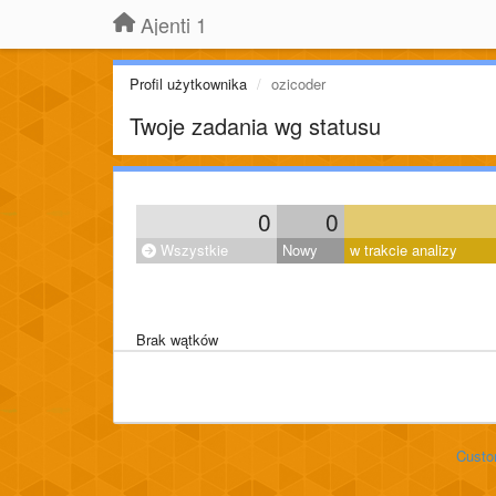
Ajenti 1
Profil użytkownika
ozicoder
Twoje zadania wg statusu
0
0
Wszystkie
Nowy
w trakcie analizy
Brak wątków
Custo