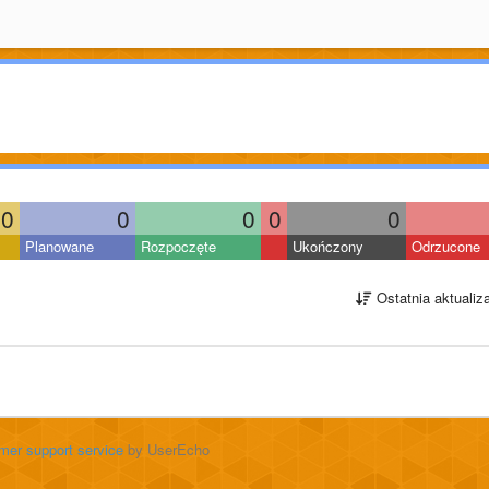
0
0
0
0
0
Planowane
Rozpoczęte
Ukończony
Odrzucone
Ostatnia aktualiz
mer support service
by UserEcho