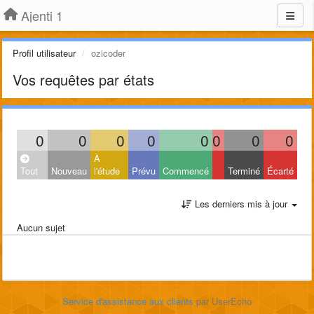
Ajenti 1
Profil utilisateur
ozicoder
Vos requêtes par états
0
0
0
0
0
0
0
0
À
Tout
Nouveau
l'étude
Prévu
Commencé
Terminé
Écarté
Les derniers mis à jour
Aucun sujet
Service d'assistance aux clients
par UserEcho