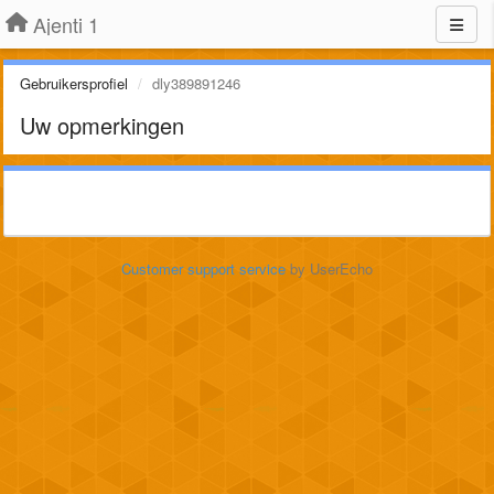
Ajenti 1
Gebruikersprofiel
dly389891246
Uw opmerkingen
Customer support service
by UserEcho