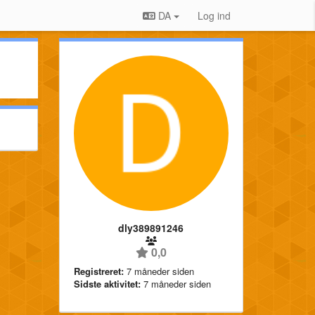
DA
Log ind
dly389891246
0,0
Registreret:
7 måneder siden
Sidste aktivitet:
7 måneder siden