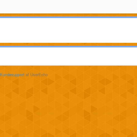
Kundesupport
af UserEcho