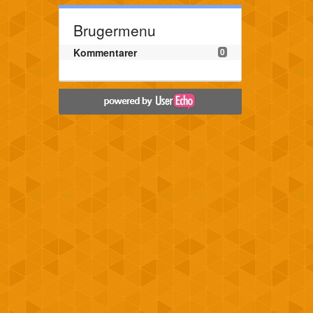
Brugermenu
Kommentarer
0