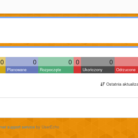
0
0
0
0
0
Planowane
Rozpoczęte
Ukończony
Odrzucone
Ostatnia aktualiz
mer support service
by UserEcho