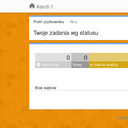
Ajenti 1
Profil użytkownika
Nico
Twoje zadania wg statusu
0
0
Wszystkie
Nowy
w trakcie analizy
Brak wątków
Custo